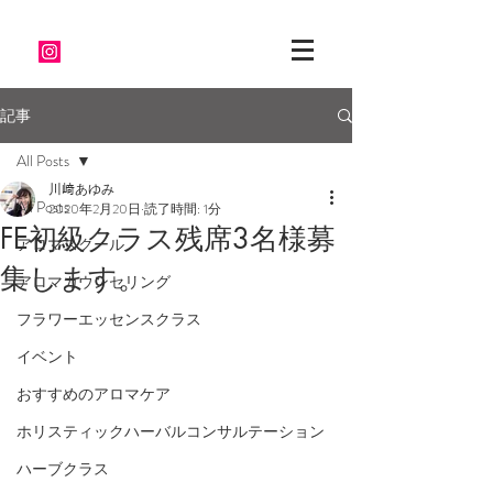
記事
All Posts
川﨑あゆみ
All Posts
2020年2月20日
読了時間: 1分
FE初級クラス残席3名様募
アロマスクール
集します。
アロマカウンセリング
フラワーエッセンスクラス
イベント
おすすめのアロマケア
ホリスティックハーバルコンサルテーション
ハーブクラス