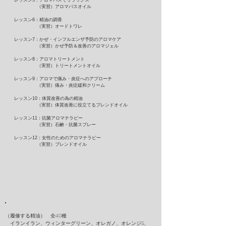
レッスン5：アロマバスでリラックス
（実習）アロマバスオイル
レッスン6：精油の調香
（実習）オードトワレ
レッスン7：かぜ・インフルエンザ予防のアロマケア
（実習）かぜ予防＆改善のアロマジェル
レッスン8：アロマトリートメント
（実習）トリートメントオイル
レッスン9：アロマで痛み・炎症へのアプローチ
（実習）痛み・炎症緩和クリーム
レッスン10：体質改善の為の精油
（実習）体質改善に役立てるブレンドオイル
レッスン11：抗菌アロマテラピー
（実習）石鹸・抗菌スプレー
レッスン12：女性のためのアロマテラピー
（実習）ブレンドオイル
（履修する精油） 全40種
イランイラン、ウィンターグリーン、オレガノ、オレンジS、