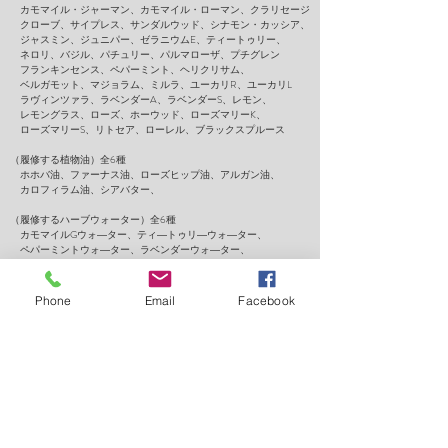
カモマイル・ジャーマン、カモマイル・ローマン、クラリセージ
クローブ、サイプレス、サンダルウッド、シナモン・カッシア、
ジャスミン、ジュニパー、ゼラニウムE、ティートゥリー、
ネロリ、バジル、パチュリー、パルマローザ、プチグレン
フランキンセンス、ペパーミント、ヘリクリサム、
ベルガモット、マジョラム、ミルラ、ユーカリR、ユーカリL
ラヴィンツァラ、ラベンダーA、ラベンダーS、レモン、
レモングラス、ローズ、ホーウッド、ローズマリーK、
ローズマリーS、リトセア、ローレル、ブラックスプルース
（履修する植物油）全6種
ホホバ油、ファーナス油、ローズヒップ油、アルガン油、
カロフィラム油、シアバター、
（履修するハーブウォーター）全6種
カモマイルGウォ―ター、ティ―トゥリ―ウォ―ター、
ペパーミントウォ―ター、ラベンダーウォ―ター、
レモングラスウォ―ター、ローズウォ―ター、
Phone
Email
Facebook
【受講後のサポートや特典】
・アロマ関連製品を受講生割引価格でご購入いただけます。
・在校生・卒業生対象の勉強会を不定期開催しています。