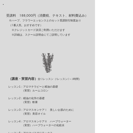
​受講料 188,000円（消費税、テキスト、材料費込み）
※
ハーブ、フラワーエッセンスとのセット受講割引制度あり
（1番人気、おすすめです）
※クレジットカード決済ご利用いただけます
※詳細は、スクール説明会にてご説明しています
（講座・実習内容）
全12レッスン（1レッスン2～3時間）
レッスン1：アロマテラピーと精油の基礎
（実習）ルームコロン
レッスン2：精油の化学の基礎
（実習）軟膏
レッスン3：アロマスキンケアⅠ 美しいお肌のために
（実習）美容オイル
レッスン4：アロマスキンケアⅡ ハーブウォーター
（実習）ハーブウォーターの化粧水