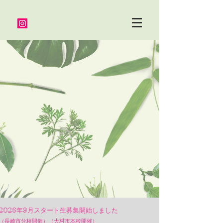
2026年9月スタート生募集開始しました
（長崎市分校開催）
（大村市本校開催）