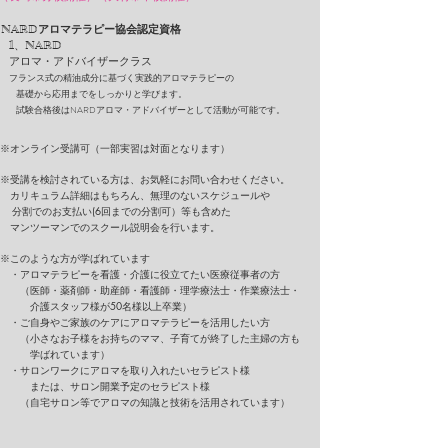
NARDアロマテラピー協会認定資格
1、NARD
アロマ・アドバイザークラス
フランス式の精油成分に基づく実践的アロマテラピーの
基礎から応用までをしっかりと学びます。
試験合格後はNARDアロマ・アドバイザーとして活動が可能です。
※オンライン受講可（一部実習は対面となります）
※受講を検討されている方は、お気軽にお問い合わせください。
カリキュラム詳細はもちろん、無理のないスケジュールや
分割でのお支払い(6回までの分割可）等も含めた
マンツーマンでのスクール説明会を行います。
※このような方が学ばれています
・アロマテラピーを看護・介護に役立てたい医療従事者の方
（医師・薬剤師・助産師・看護師・理学療法士・作業療法士・
介護スタッフ様が50名様以上卒業）
・ご自身やご家族のケアにアロマテラピーを活用したい方
（小さなお子様をお持ちのママ、子育てが終了した主婦の方も
学ばれています）
・サロンワークにアロマを取り入れたいセラピスト様
または、サロン開業予定のセラピスト様
（自宅サロン等でアロマの知識と技術を活用されています）