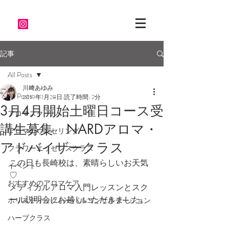
記事
All Posts
川﨑あゆみ
All Posts
2019年1月28日
読了時間: 2分
3月4月開始土曜日コース受
アロマスクール
講生募集 NARDアロマ・
アロマカウンセリング
アドバイザークラス
フラワーエッセンスクラス
この日も長崎校は、素晴らしいお天気
イベント
♡
おすすめのアロマケア
メディカルアロマ入門レッスンとスク
ール説明会にお越しいただきました。
ホリスティックハーバルコンサルテーション
ハーブクラス