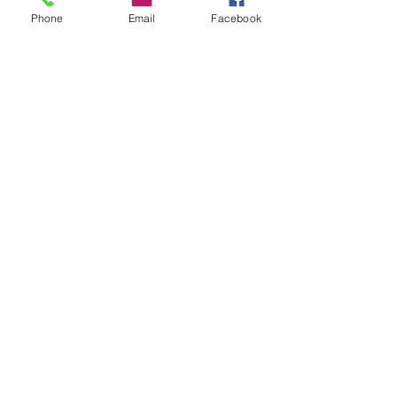
Phone
Email
Facebook
アロマ、ハーブ、フラワーエッセンス
総動員でケアしています。
数日で爽快！！かな♪
最新記事
すべて表示