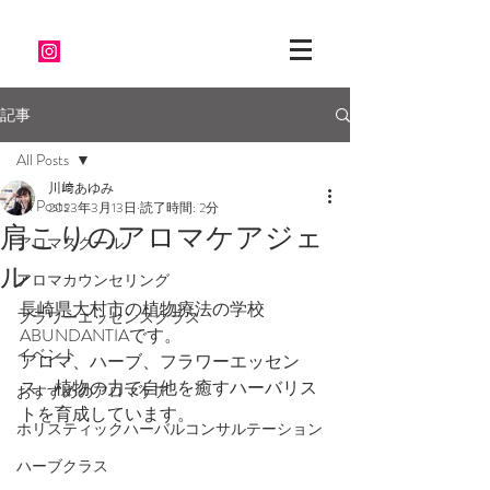
記事
All Posts
川﨑あゆみ
All Posts
2023年3月13日
読了時間: 2分
肩こりのアロマケアジェ
アロマスクール
ル
アロマカウンセリング
長崎県大村市の植物療法の学校
フラワーエッセンスクラス
ABUNDANTIAです。
イベント
アロマ、ハーブ、フラワーエッセン
ス、植物の力で自他を癒すハーバリス
おすすめのアロマケア
トを育成しています。
ホリスティックハーバルコンサルテーション
ハーブクラス