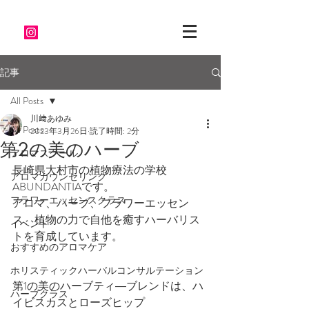
記事
All Posts
川﨑あゆみ
All Posts
2023年3月26日
読了時間: 2分
第2の美のハーブ
アロマスクール
長崎県大村市の植物療法の学校
アロマカウンセリング
ABUNDANTIAです。
フラワーエッセンスクラス
アロマ、ハーブ、フラワーエッセン
ス、植物の力で自他を癒すハーバリス
イベント
トを育成しています。
おすすめのアロマケア
ホリスティックハーバルコンサルテーション
第1の美のハーブティ―ブレンドは、ハ
ハーブクラス
イビスカスとローズヒップ