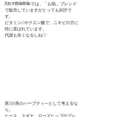
アロマ精油各論
ABUNDANTIAでは、「お肌」ブレンド
で販売していますがとっても好評で
す。
ビタミンCやクエン酸で、ニキビの方に
特に喜ばれています。
代謝も良くなるしね♡
第2の美のハーブティ―として考えるな
ら、
ヒース、スギナ、ローズヒップのブレ