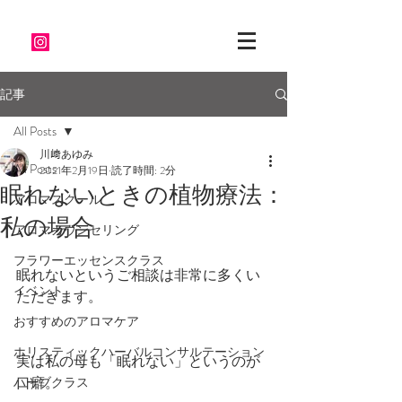
記事
All Posts
川﨑あゆみ
All Posts
2021年2月19日
読了時間: 2分
眠れないときの植物療法：
アロマスクール
私の場合
アロマカウンセリング
フラワーエッセンスクラス
眠れないというご相談は非常に多くい
イベント
ただきます。
おすすめのアロマケア
ホリスティックハーバルコンサルテーション
実は私の母も「眠れない」というのが
口癖。
ハーブクラス