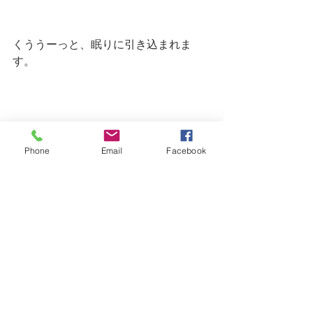
くううーっと、眠りに引き込まれま
す。
朝早く目が覚めちゃった時も、枕元に
置いておくと、便利。
Phone
Email
Facebook
ぐっすり眠れると次の日のパフォーマ
ンスが違いますもんね。
ハーブ、アロマ、ＦＥ、全部セットで
行ったら再強かも。