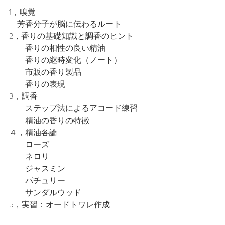
1，嗅覚
　芳香分子が脳に伝わるルート
2，香りの基礎知識と調香のヒント
　　香りの相性の良い精油
　　香りの継時変化（ノート）
　　市販の香り製品
　　香りの表現
3，調香
　　ステップ法によるアコード練習
　　精油の香りの特徴
４，精油各論
　　ローズ
　　ネロリ
　　ジャスミン
　　パチュリー
　　サンダルウッド
5，実習：オードトワレ作成