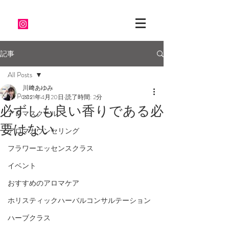
記事
All Posts
川﨑あゆみ
All Posts
2021年4月20日
読了時間: 2分
必ずしも良い香りである必
アロマスクール
要はない
アロマカウンセリング
フラワーエッセンスクラス
イベント
おすすめのアロマケア
ホリスティックハーバルコンサルテーション
ハーブクラス