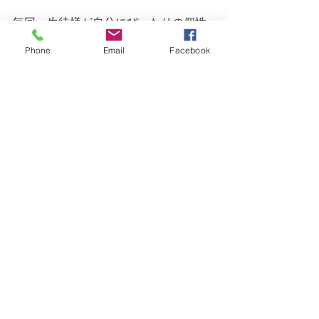
毎回、生徒様が自分にぴったりの個性
あるオードトワレを作成されるのも、
Phone
Email
Facebook
面白いところ。
植物の香りがその方の魅力を高めてく
れると思っています。
5月開始のアロマクラスの受講生様、募
集中です。
お気軽にお問い合わせくださいね。
最新記事
すべて表示