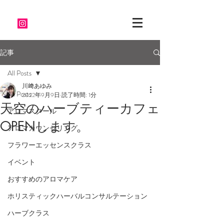
記事
All Posts
川﨑あゆみ
All Posts
2022年9月9日
読了時間: 1分
天空のハーブティーカフェ
アロマスクール
OPENします。
アロマカウンセリング
フラワーエッセンスクラス
イベント
おすすめのアロマケア
ホリスティックハーバルコンサルテーション
ハーブクラス