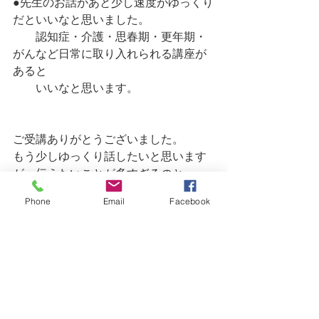
●先生のお話があと少し速度がゆっくり
だといいなと思いました。
　　認知症・介護・思春期・更年期・
がんなど日常に取り入れられる講座が
あると
　　いいなと思います。
ご受講ありがとうございました。
もう少しゆっくり話したいと思います
が、伝えたいことが多すぎるのと、
せっかちな性格で、おそらく無理だと
Phone
Email
Facebook
思うので　、
なんどもしつこく、聞き返していただ
けると助かります　笑