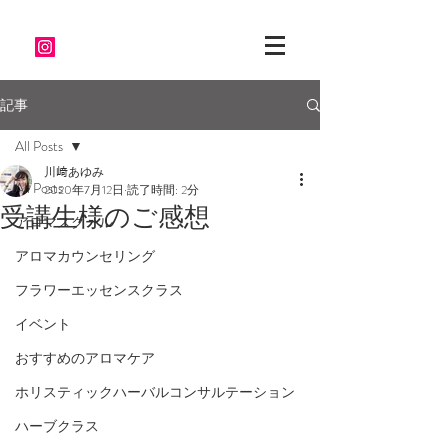
記事
All Posts
川﨑あゆみ
All Posts
2020年7月12日
読了時間: 2分
受講生様のご感想
アロマスクール
アロマカウンセリング
フラワーエッセンスクラス
イベント
おすすめのアロマケア
ホリスティックハーバルコンサルテーション
ハーブクラス