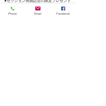
●セッション再開記念の限定プレゼント
として、
　その方に必要なハーブティーのブレ
Phone
Email
Facebook
ンドを1回分同封したいと思います。
ご希望の方は、DMにてお知らせくださ
い。
遠慮なく心のウツウツをイライラを、
その他もろもろ吐き出していただいて
大丈夫です。
癒すのは私ではなく、植物の持つポジ
ティブなエネルギーですから。
こちらの公式ラインアカウントより、
お気軽にご連絡ください。