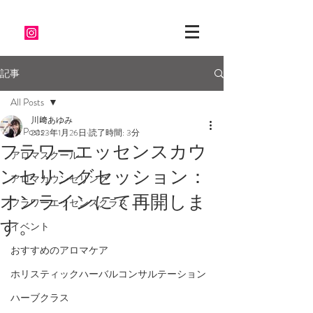
記事
All Posts
川﨑あゆみ
All Posts
2023年1月26日
読了時間: 3分
フラワーエッセンスカウ
アロマスクール
ンセリングセッション：
アロマカウンセリング
オンラインにて再開しま
フラワーエッセンスクラス
す。
イベント
おすすめのアロマケア
ホリスティックハーバルコンサルテーション
ハーブクラス