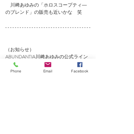
　川﨑あゆみの「ホロスコープティ―
のブレンド」の販売も近いかな　笑
（お知らせ）
ABUNDANTIA川﨑あゆみの公式ライン
アカウントにて「アロマ＆ハーブのト
リセツ」
Phone
Email
Facebook
定期配信中
現在は「ハーブ：ジャーマンカモミー
ル」です！！
約2週間ごとにテーマは変わります。