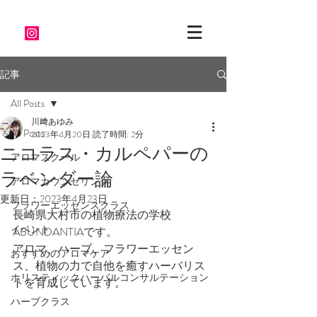
記事
All Posts
川﨑あゆみ
All Posts
2023年4月20日
読了時間: 2分
ニコラス・カルペパーの
アロマスクール
ラベンダー論
アロマカウンセリング
更新日：
2023年4月23日
フラワーエッセンスクラス
長崎県大村市の植物療法の学校
イベント
ABUNDANTIAです。
アロマ、ハーブ、フラワーエッセン
おすすめのアロマケア
ス、植物の力で自他を癒すハーバリス
ホリスティックハーバルコンサルテーション
トを育成しています。
ハーブクラス