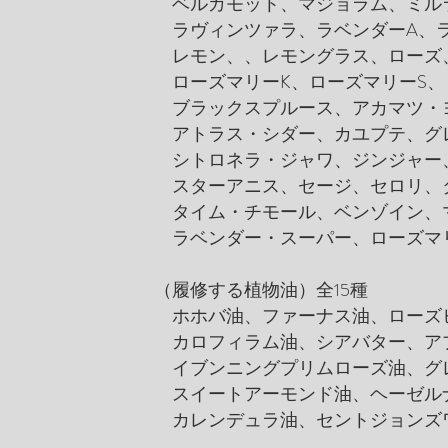
ベルガモット、マジョラム、ミルラ
ラヴィンツァラ、ラベンダーA、ラ
レモン、、レモングラス、ローズ
ローズマリーK、ローズマリーS、
ブラックスプルース、アカマツ・
アトラス・シダー、カユプテ、グ
シトロネラ・ジャワ、ジンジャー
スターアニス、セージ、セロリ、
タイム・チモール、ベンゾイン、
ラベンダー・スーパー、ローズマ
（履修する植物油）全15種
ホホバ油、ファーナス油、ローズ
カロフィラム油、シアバター、ア
イブンニングプリムローズ油、グ
スイートアーモンド油、ヘーゼル
カレンデュラ油、セントジョンズ