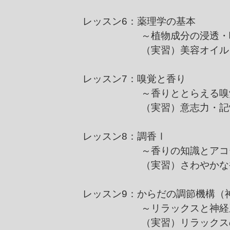
レッスン6：薬理学の基本
～植物成分の浸透・吸収
（実習）美容オイル
レッスン7：嗅覚と香り
～香りととらえる嗅覚
（実習）意志力・記憶力
レッスン8：調香Ⅰ
～香りの知識とアコード
（実習）さわやかな香
レッスン9：からだの調節機構（
～リラックスと神経系の
（実習）リラックスのた