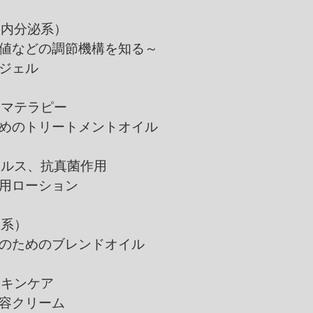
（内分泌系）
どの調節機構を知る～
ェル
ロマテラピー
のトリートメントオイル
イルス、抗真菌作用
ローション
疫系）
めのブレンドオイル
スキンケア
クリーム