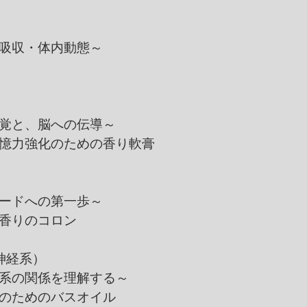
・体内動態～
と、脳への伝導～
強化のための香り軟膏
への第一歩～
りのコロン
神経系）
関係を理解する～
めのバスオイル