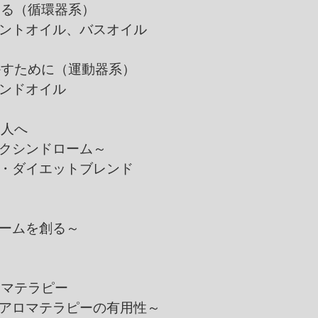
える（循環器系）
オイル、バスオイル
かすために（運動器系）
ドオイル
美人へ
ンドローム～
イエットブレンド
ムを創る～
ロマテラピー
マテラピーの有用性～