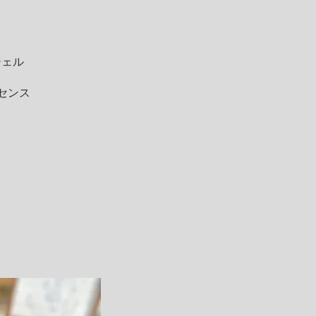
ェル
センス