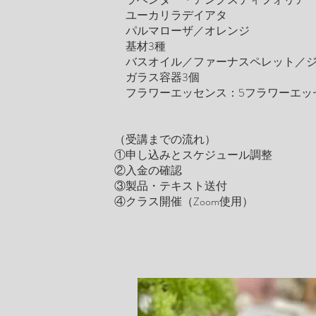
ユーカリラデイアタ
パルマローザ／オレンジ
基材3種
バスオイル／ファーナスペレット／ジ
ガラス容器3個
フラワーエッセンス：5フラワーエッ
（受講までの流れ）
①申し込みとスケジュール調整
②入金の確認
③製品・テキスト送付
④クラス開催（Zoom使用）