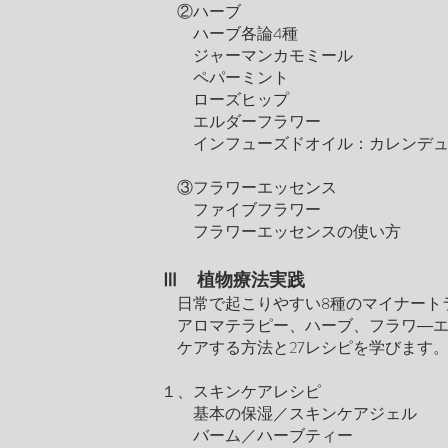
②ハーブ
ハーブ各論4種
ジャーマンカモミール
ペパーミント
ローズヒップ
エルダーフラワー
インフューズドオイル：カレンデュ
③フラワーエッセンス
ファイブフラワー
フラワーエッセンスの使い方
Ⅲ 植物療法
実践
日常で起こりやすい8種のマイナート
アロマテラピー、ハーブ、フラワ―エ
ケアする方法と27レシピを学びます
１、スキンケアレシピ
基本の保湿／スキンケアジェル
バーム／ハーブティー