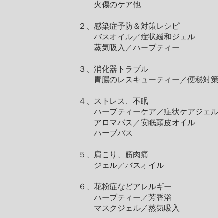
火傷のケア他
２、感染症予防＆対策レシピ
バスオイル／症状緩和ジェル
蒸気吸入／ハーブティー
３、消化器トラブル
胃腸のレスキューティー／便秘対策
４、ストレス、不眠
ハーブティーケア／症状ケアジェ
アロマバス／安眠頭皮オイル
ハーブバス
５、肩こり、筋肉痛
ジェル／バスオイル
６、花粉症などアレルギー
ハーブティー／芳香浴
マスクジェル／蒸気吸入