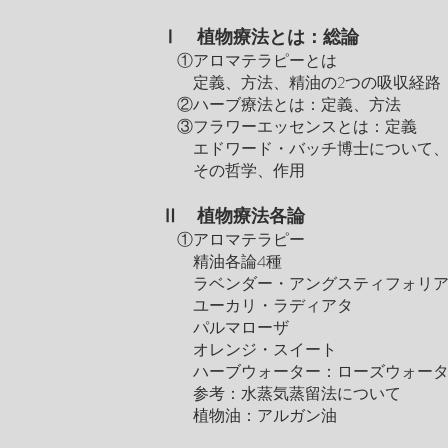
Ⅰ 植物療法とは：総論
①アロマテラピーとは
定義、方法、精油の2つの吸収経路
②ハーブ療法とは：定義、方法
③フラワーエッセンスとは：定義
エドワード・バッチ博士について
その哲学、作用
Ⅱ 植物療法
各論
①アロマテラピー
精油各論4種
ラベンダー・アングスティフォリ
ユーカリ・ラディアタ
パルマローザ
オレンジ・スイート
ハーブウォーター：ローズウォータ
参考：水蒸気蒸留法について
植物油：アルガン油