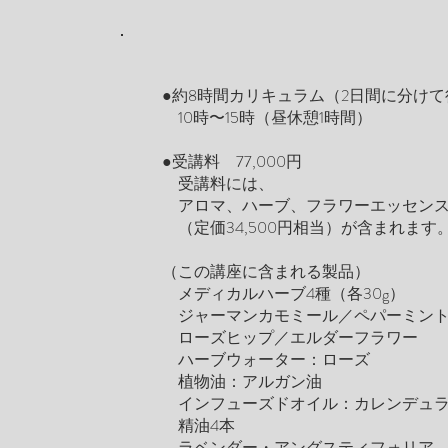
●約8時間カリキュラム（2日間に分け
10時〜15時（昼休憩1時間）
●受講料 77,000円
受講料には、
アロマ、ハーブ、フラワーエッセンス商
（定価34,500円相当）が含まれます
（この講座に含まれる製品）
メディカルハーブ4種（各30g）
ジャーマンカモミール／ペパーミン
ローズヒップ／エルダーフラワー
ハーブウォーター：ローズ
植物油：アルガン油
インフューズドオイル：カレンデュ
精油4本
ラベンダー・アングスティフォリア