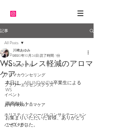
記事
All Posts
川﨑あゆみ
All Posts
2020年10月24日
読了時間: 1分
WS:ストレス軽減のアロマ
アロマスクール
ケア
アロマカウンセリング
本日は、ABUNDANTIA卒業生による
フラワーエッセンスクラス
WS　
イベント
満席御礼！！　
おすすめのアロマケア
ホリスティックハーバルコンサルテーション
お集まりいただいた皆様、ありがとう
ございました。
ハーブクラス