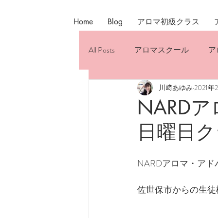
Home
Blog
アロマ初級クラス
All Posts
アロマスクール
ア
川﨑あゆみ
2021年
おすすめのアロマケア
ホ
NARD
日曜日ク
NARDアロマ・ア
佐世保市からの生徒