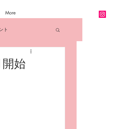
More
ント
アロマ精油各論
月開始