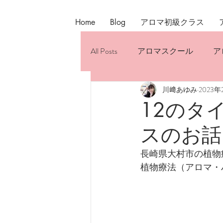
Home
Blog
アロマ初級クラス
All Posts
アロマスクール
ア
川﨑あゆみ
2023年
おすすめのアロマケア
ホ
12のタ
スのお話
長崎県大村市の植物療
植物療法（アロマ・