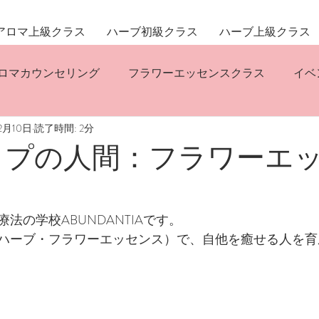
アロマ上級クラス
ハーブ初級クラス
ハーブ上級クラス
ロマカウンセリング
フラワーエッセンスクラス
イベ
2月10日
読了時間: 2分
リスティックハーバルコンサルテーション
ハーブクラス
イプの人間：フラワーエ
法の学校ABUNDANTIAです。
ハーブ・フラワーエッセンス）で、自他を癒せる人を育