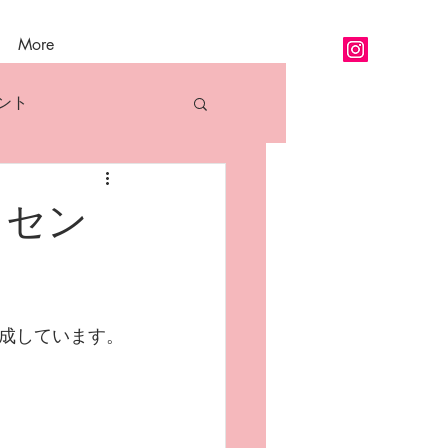
More
ント
アロマ精油各論
ッセン
成しています。