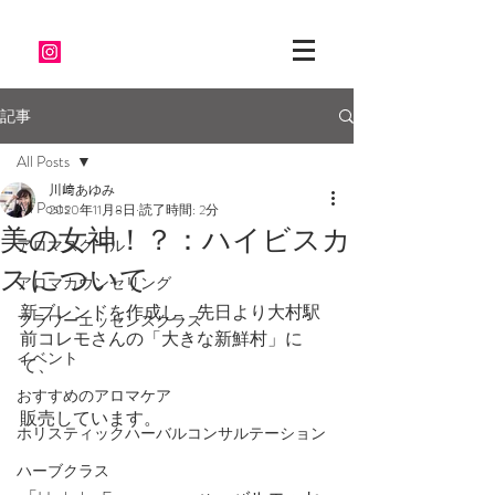
記事
All Posts
川﨑あゆみ
All Posts
2020年11月8日
読了時間: 2分
美の女神！？：ハイビスカ
アロマスクール
スについて
アロマカウンセリング
新ブレンドを作成し、先日より大村駅
フラワーエッセンスクラス
前コレモさんの「大きな新鮮村」に
イベント
て、
おすすめのアロマケア
販売しています。
ホリスティックハーバルコンサルテーション
ハーブクラス