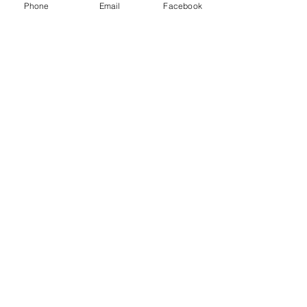
感じだったのかも。
Phone
Email
Facebook
お通じの状態にも働きかけますので、
その点でも女性の味方です。
酸味のあるお茶が苦手という方も時々
いらっしゃいますけど、
お好きな方には、うれしい働きいっぱ
いのやっぱり「美の女神」ですね。