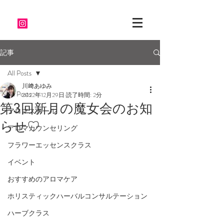
記事
All Posts
川﨑あゆみ
All Posts
2022年12月29日
読了時間: 2分
第3回新月の魔女会のお知
アロマスクール
らせ♡
アロマカウンセリング
フラワーエッセンスクラス
イベント
おすすめのアロマケア
ホリスティックハーバルコンサルテーション
ハーブクラス