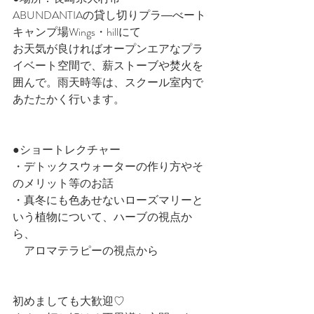
ABUNDANTIAの貸し切りプラ―べート
キャンプ場Wings・hillにて
お天気が良ければオープンエアなプラ
イベート空間で、薪ストーブや焚火を
囲んで。雨天時等は、スクール室内で
あたたかく行います。
●ショートレクチャー　
・デトックスウォーターの作り方やそ
のメリット等のお話
・真冬にも色あせないローズマリーと
いう植物について、ハーブの視点か
ら、
　アロマテラピーの視点から
初めましても大歓迎♡