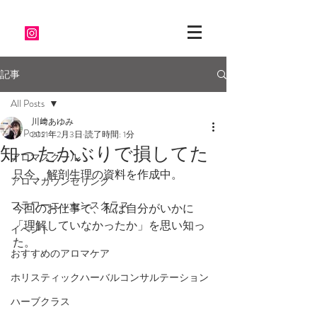
記事
All Posts
川﨑あゆみ
All Posts
2021年2月3日
読了時間: 1分
知ったかぶりで損してた
アロマスクール
只今、解剖生理の資料を作成中。
アロマカウンセリング
フラワーエッセンスクラス
今回のお仕事で、私は自分がいかに
「理解していなかったか」を思い知っ
イベント
た。
おすすめのアロマケア
ホリスティックハーバルコンサルテーション
ハーブクラス