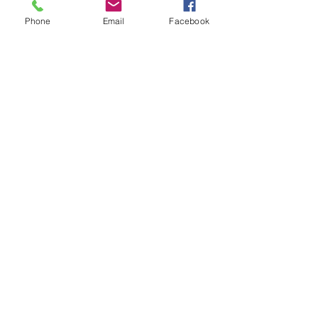
Phone
Email
Facebook
もちろん素晴らしいものであったので
すが、この日のためにお二人が練習を
重ねてきてくれたことを思うと、なん
だか涙がでそう。
当日まで様々な意見を交換しながら走
ってきたリトリートチーム
開催を断念しようと思ったことも、実
はありましたが、