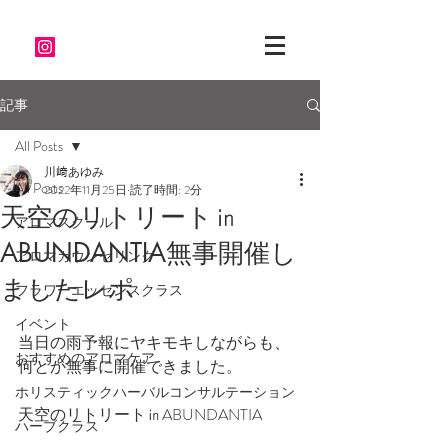
記事
All Posts
川﨑あゆみ
All Posts
2022年11月25日
読了時間: 2分
天空のリトリート㏌
アロマスクール
ABUNDANTIA無事開催し
アロマカウンセリング
ましたレポ
フラワーエッセンスクラス
イベント
当日の雨予報にヤキモキしながらも、
おすすめのアロマケア
何とか無事に開催できました。
ホリスティックハーバルコンサルテーション
天空のリトリート㏌ABUNDANTIA
ハーブクラス