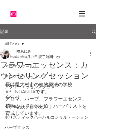
記事
All Posts
川﨑あゆみ
All Posts
2023年4月27日
読了時間: 3分
フラワーエッセンス：カ
アロマスクール
ウンセリングセッション
アロマカウンセリング
長崎県大村市の植物療法の学校
フラワーエッセンスクラス
ABUNDANTIAです。
イベント
アロマ、ハーブ、フラワーエセンス、
植物の力で自他を癒すハーバリストを
おすすめのアロマケア
育成しています。
ホリスティックハーバルコンサルテーション
ハーブクラス