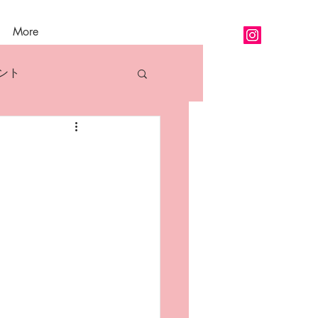
More
ント
アロマ精油各論