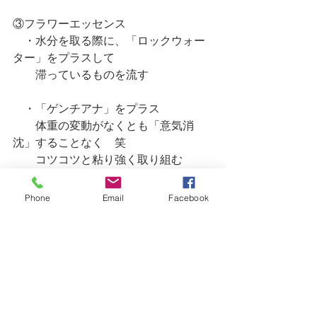
③フラワーエッセンス
　・水分を取る際に、「ロックウォー
ター」をプラスして
　　滞っているものを流す
　・「ゲンチアナ」をプラス
　　体重の変動がなくとも「意気消
沈」することなく　笑
　　コツコツと粘り強く取り組む
Phone
Email
Facebook
結果が見えてくると、やる気もでるよ
ね。
食事に気を使い、良質な野菜と水分を
取り、少しの運動も加える。
年末までを目安に、私ももう少し頑張