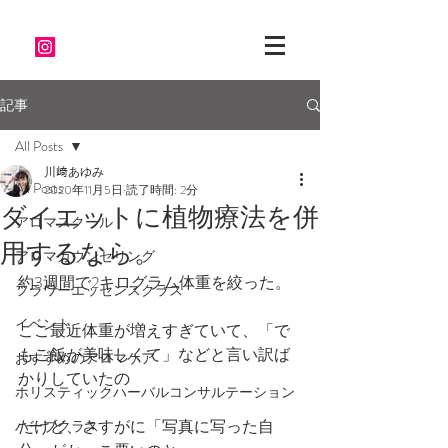
記事
All Posts
川﨑あゆみ
All Posts
2020年11月5日
読了時間: 2分
ダイエットに植物療法を併
アロマスクール
用するなら。
アロマカウンセリング
約3週間で2キログラム体重を絞った。
フラワーエッセンスクラス
イベント
ここ最近体重が増えすぎていて、「で
もご飯が美味しくて」などと言い訳ば
おすすめのアロマケア
かりしていたの
ホリスティックハーバルコンサルテーション
だけど、さすがに「写真に写った自
ハーブクラス