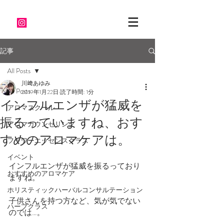
記事
All Posts
川﨑あゆみ
All Posts
2019年1月22日
読了時間: 1分
インフルエンザが猛威を
アロマスクール
振るっていますね、おす
アロマカウンセリング
すめのアロマケアは。
フラワーエッセンスクラス
イベント
インフルエンザが猛威を振るっており
おすすめのアロマケア
ますね。
ホリスティックハーバルコンサルテーション
子供さんを持つ方など、気が気でない
ハーブクラス
のでは…。