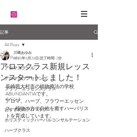
記事
All Posts
川﨑あゆみ
All Posts
2023年4月24日
読了時間: 2分
アロマクラス新規レッス
アロマスクール
ンスタートしました！
アロマカウンセリング
長崎県大村市の植物療法の学校
フラワーエッセンスクラス
ABUNDANTIAです。
イベント
アロマ、ハーブ、フラワーエッセン
ス、植物の力で自他を癒すハーバリス
おすすめのアロマケア
トを育成しています。
ホリスティックハーバルコンサルテーション
ハーブクラス