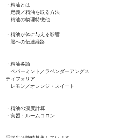
・精油とは
　定義／精油を取る方法
　精油の物理特徴他
・精油が体に与える影響
　脳への伝達経路
・精油各論
　ペパーミント／ラベンダーアングス
ティフォリア
　レモン／オレンジ・スイート
・精油の濃度計算
・実習：ルームコロン
受講生は随時募集しています。