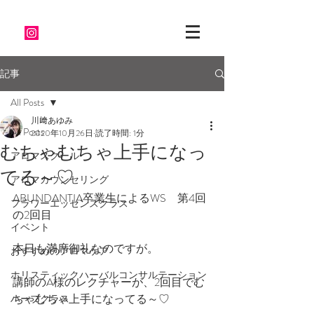
記事
All Posts
川﨑あゆみ
All Posts
2020年10月26日
読了時間: 1分
むちゃむちゃ上手になっ
アロマスクール
てる～♡
アロマカウンセリング
ABUNDANTIA卒業生によるWS　第4回
フラワーエッセンスクラス
の2回目
イベント
本日も満席御礼なのですが。
おすすめのアロマケア
ホリスティックハーバルコンサルテーション
講師のA様のレクチャーが、2回目でむ
ちゃむちゃ上手になってる～♡
ハーブクラス