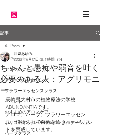
記事
All Posts
川﨑あゆみ
All Posts
2023年6月17日
読了時間: 3分
ちゃんと愚痴や弱音を吐く
アロマスクール
必要のある人：アグリモニ
アロマカウンセリング
ー
フラワーエッセンスクラス
長崎県大村市の植物療法の学校
イベント
ABUNDANTIAです。
おすすめのアロマケア
アロマ、ハーブ、フラワーエッセン
ス、植物の力で自他を癒すハーバリス
ホリスティックハーバルコンサルテーション
トを育成しています。
ハーブクラス