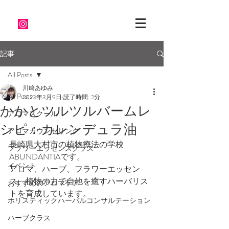
記事
All Posts
川﨑あゆみ
All Posts
2023年3月9日
読了時間: 2分
かかとツルツルバームレ
アロマスクール
シピ：カレンデュラ油
アロマカウンセリング
長崎県大村市の植物療法の学校
フラワーエッセンスクラス
ABUNDANTIAです。
イベント
アロマ、ハーブ、フラワーエッセン
ス、植物の力で自他を癒すハーバリス
おすすめのアロマケア
トを育成しています。
ホリスティックハーバルコンサルテーション
ハーブクラス