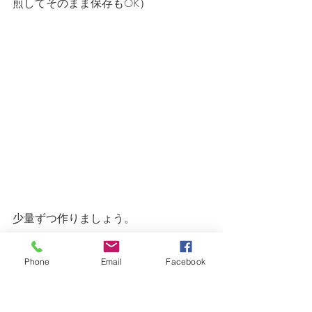
煎してそのまま保存もOK）
少量ずつ作りましょう。
Phone
Email
Facebook
お風呂上りに、かかとに塗布してくだ
さい。
全身にOK。